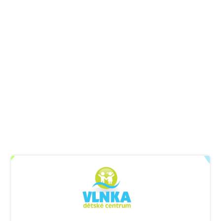
MASÁŽE MIMINEK
vhodné pro miminka od 6 týdnů
Cena za 2 lekce: 700 Kč
V lekci jsou pouze 2 miminka rodiče = vysoce individuální
přístup a klidné prostředí.