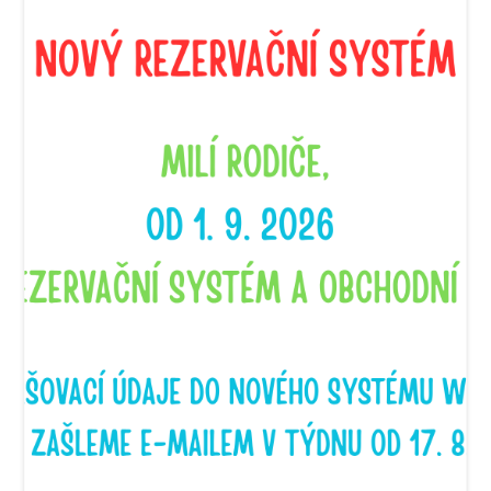
Máte zájem o plavání nebo otázku? Napište nám zde:
